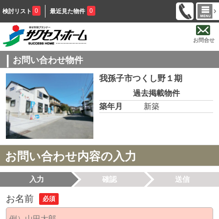
0
0
検討リスト
最近見た物件
お問合せ
お問い合わせ物件
我孫子市つくし野１期
過去掲載物件
築年月
新築
お問い合わせ内容の入力
入力
確認
送信
お名前
必須