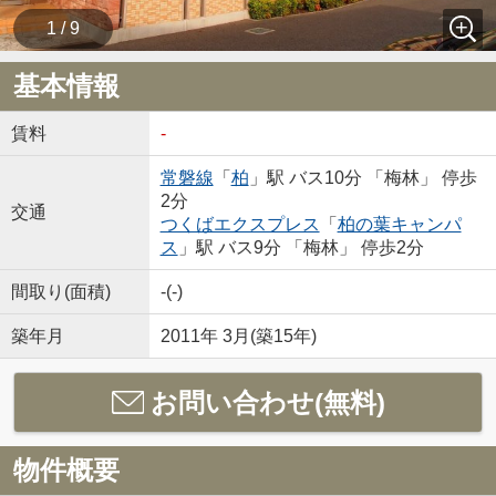
1 / 9
基本情報
賃料
-
常磐線
「
柏
」駅 バス10分 「梅林」 停歩
2分
交通
つくばエクスプレス
「
柏の葉キャンパ
ス
」駅 バス9分 「梅林」 停歩2分
間取り(面積)
-(-)
築年月
2011年 3月(築15年)
お問い合わせ(無料)
物件概要