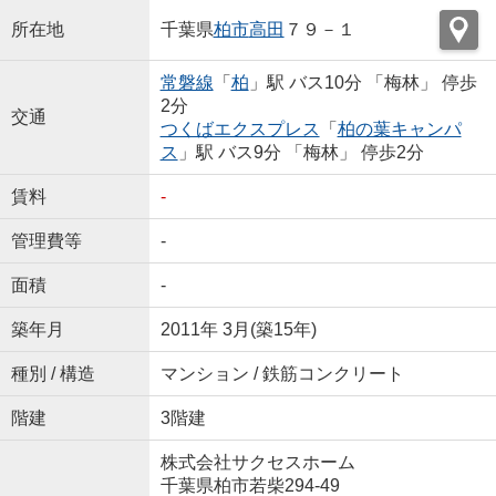
所在地
千葉県
柏市
高田
７９－１
常磐線
「
柏
」駅 バス10分 「梅林」 停歩
2分
交通
つくばエクスプレス
「
柏の葉キャンパ
ス
」駅 バス9分 「梅林」 停歩2分
賃料
-
管理費等
-
面積
-
築年月
2011年 3月(築15年)
種別 / 構造
マンション / 鉄筋コンクリート
階建
3階建
株式会社サクセスホーム
千葉県柏市若柴294-49