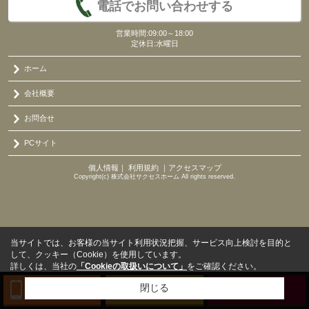
電話でお問い合わせする
営業時間:09:00～18:00
定休日:水曜日
ホーム
会社概要
お問合せ
PCサイト
個人情報
｜
利用規約
｜
アクセスマップ
Copyright(c) 株式会社サクセスホーム All rights reserved.
当サイトでは、お客様の当サイト利用状況把握、サービス向上検討を目的と
して、クッキー（Cookie）を使用しています。
詳しくは、当社の
「Cookieの取扱いについて」
をご確認ください。
閉じる
TEL
来店予約
BLOG