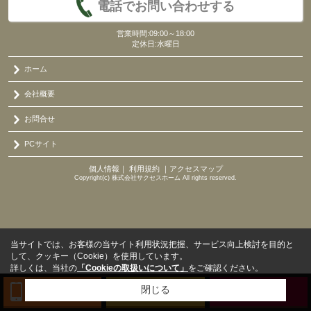
電話でお問い合わせする
営業時間:09:00～18:00
定休日:水曜日
ホーム
会社概要
お問合せ
PCサイト
個人情報
｜
利用規約
｜
アクセスマップ
Copyright(c) 株式会社サクセスホーム All rights reserved.
当サイトでは、お客様の当サイト利用状況把握、サービス向上検討を目的と
して、クッキー（Cookie）を使用しています。
詳しくは、当社の
「Cookieの取扱いについて」
をご確認ください。
閉じる
TEL
来店予約
BLOG