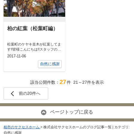
柏の紅葉（松葉町編）
松葉町のケヤキ並木が紅葉してま
す!!皆様こんにちは!!スタッフの水
上です。木々が色づく季節になり
2017-11-06
まし...
自然に感謝
27
該当公開件数：
件
21～27
件を表示
前の20件へ
ページトップに戻る
柏市のサクセスホーム
>
株式会社サクセスホームのブログ記事一覧 | カテゴリ:
自然に感謝