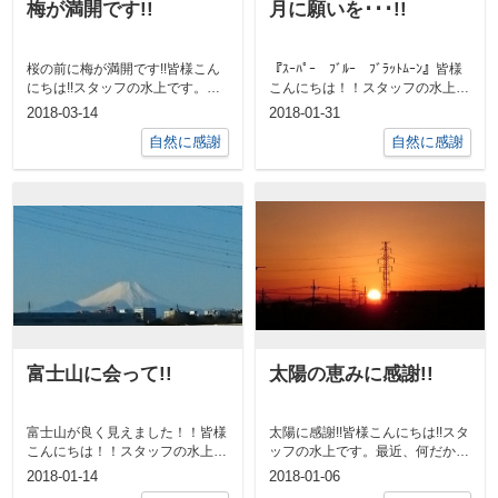
梅が満開です!!
月に願いを･･･!!
桜の前に梅が満開です!!皆様こん
『ｽｰﾊﾟｰ ﾌﾞﾙｰ ﾌﾞﾗｯﾄﾑｰﾝ』皆様
にちは!!スタッフの水上です。暖
こんにちは！！スタッフの水上で
かいですね～。今日の天気予報で
す。今日の特別なお月様、...
2018-03-14
2018-01-31
は22...
自然に感謝
自然に感謝
富士山に会って!!
太陽の恵みに感謝!!
富士山が良く見えました！！皆様
太陽に感謝!!皆様こんにちは!!スタ
こんにちは！！スタッフの水上で
ッフの水上です。最近、何だか寝
す。今日は、とても良いお天気で
ないうちに朝がきてしまう･･･と
2018-01-14
2018-01-06
すね!!賃...
言...