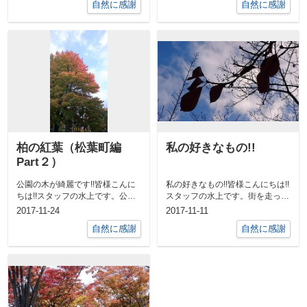
自然に感謝
自然に感謝
柏の紅葉（松葉町編
私の好きなもの!!
Part２）
公園の木が綺麗です!!皆様こんに
私の好きなもの!!皆様こんにちは!!
ちは!!スタッフの水上です。公園
スタッフの水上です。街を走って
の木があまりにも綺麗で、思わず
いると綺麗な紅葉が目に留まり、
2017-11-24
2017-11-11
Ｕター...
つい...
自然に感謝
自然に感謝