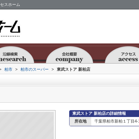
クセスホーム
>
柏市
>
柏市のスーパー
>
東武ストア 新柏店
東武ストア 新柏店の詳細情報
所在地
千葉県柏市新柏１丁目4-