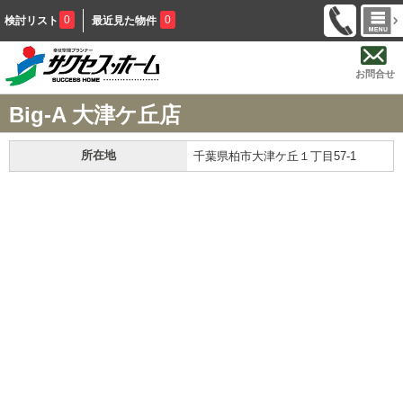
0
0
検討リスト
最近見た物件
お問合せ
Big-A 大津ケ丘店
所在地
千葉県柏市大津ケ丘１丁目57-1