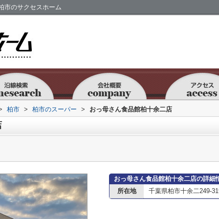
柏市のサクセスホーム
>
柏市
>
柏市のスーパー
>
おっ母さん食品館柏十余二店
店
おっ母さん食品館柏十余二店の詳細
所在地
千葉県柏市十余二249-31