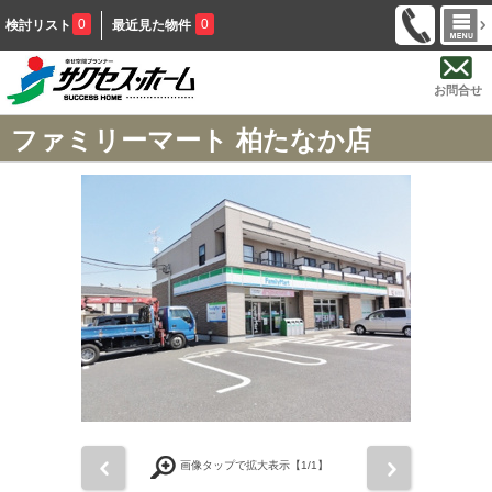
0
0
検討リスト
最近見た物件
お問合せ
ファミリーマート 柏たなか店
前
次
画像タップで拡大表示【
1
/1】