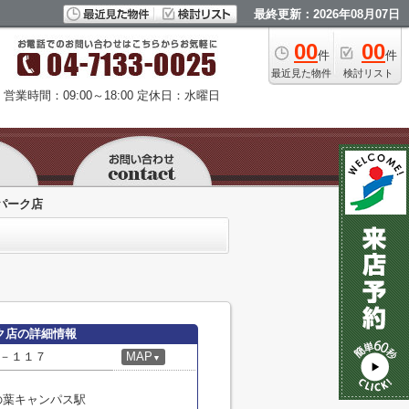
最終更新：2026年08月07日
00
00
件
件
最近見た物件
検討リスト
営業時間：09:00～18:00
定休日：水曜日
パーク店
ク店の詳細情報
－１１７
MAP
▼
の葉キャンパス駅