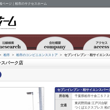
報ページ｜柏市のサクセスホーム
>
柏市
>
柏市のコンビニエンスストア
>
セブンイレブン・柏サイエンス
ンスパーク店
セブンイレブン・柏サイエンスパー
所在地
千葉県柏市十余二５７２
東武野田線 江戸川台駅
交通
つくばエクスプレス 柏