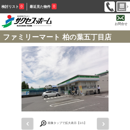
0
0
検討リスト
最近見た物件
お問合せ
ファミリーマート 柏の葉五丁目店
前
次
画像タップで拡大表示【
1
/1】