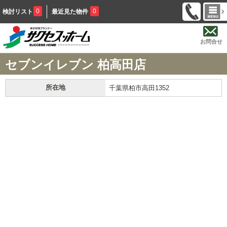
0
0
検討リスト
最近見た物件
お問合せ
セブンイレブン 柏高田店
所在地
千葉県柏市高田1352