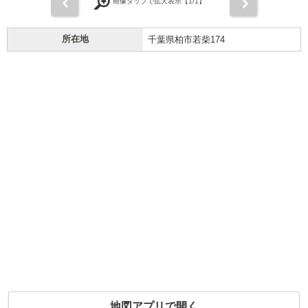
前
次
画像タップで拡大表示【
1
/1】
所在地
千葉県柏市若柴174
地図アプリで開く