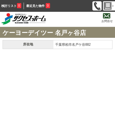
0
0
検討リスト
最近見た物件
お問合せ
ケーヨーデイツー 名戸ヶ谷店
所在地
千葉県柏市名戸ケ谷882