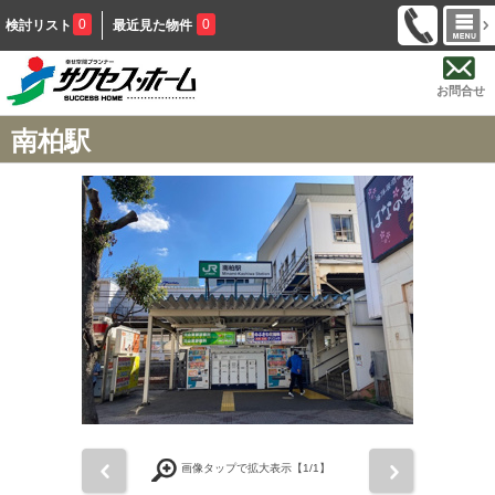
0
0
検討リスト
最近見た物件
お問合せ
南柏駅
前
次
画像タップで拡大表示【
1
/1】