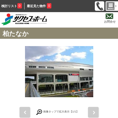
0
0
検討リスト
最近見た物件
お問合せ
柏たなか
前
次
画像タップで拡大表示【
1
/1】