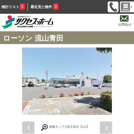
0
0
検討リスト
最近見た物件
お問合せ
ローソン 流山青田
前
次
画像タップで拡大表示【
1
/1】