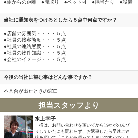
●駅からの距離 ●間取り ●ペット可 ●陽当たり ●設備
当社に通知表をつけるとしたら５点中何点ですか？
●店舗の雰囲気・・・・５点
●社員の接客態度・・・５点
●社員の連絡態度・・・５点
●社員の物件知識・・・５点
●会社のイメージ・・・５点
今後の当社に望む事はどんな事ですか？
不具合が出たときの窓口
担当スタッフより
水上幸子
Ｉ様は、お問い合わせを頂いてから当社がのんび
りしていたにも関わらず、お返事したら早速ご連
絡を頂いて「これから伺っても良いですか??」と