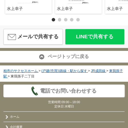
水上幸子
水上幸子
水上幸子
メールで共有する
LINEで共有する
ページトップに戻る
柏市のサクセスホーム
>
(戸建(売買))路線・駅から探す
>
JR成田線
>
東我孫子
駅
>
東我孫子二丁目
電話でお問い合わせする
営業時間:09:00～18:00
定休日:水曜日
ホーム
会社概要