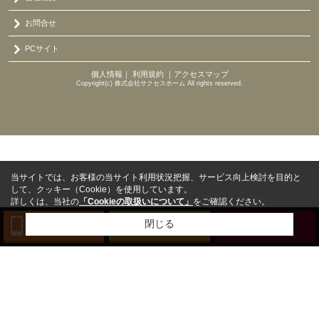
お問合せ
PCサイト
個人情報
｜
利用規約
｜
アクセスマップ
Copyright(c) 株式会社サクセスホーム All rights reserved.
当サイトでは、お客様の当サイト利用状況把握、サービス向上検討を目的と
して、クッキー（Cookie）を使用しています。
詳しくは、当社の
「Cookieの取扱いについて」
をご確認ください。
閉じる
TEL
来店予約
BLOG