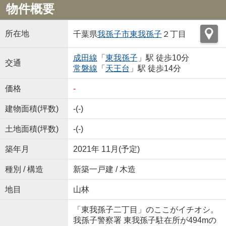
物件概要
所在地
千葉県
我孫子市
東我孫子
２丁目
成田線
「
東我孫子
」駅 徒歩10分
交通
常磐線
「
天王台
」駅 徒歩14分
価格
-
建物面積(坪数)
-(-)
土地面積(坪数)
-(-)
築年月
2021年 11月(予定)
種別 / 構造
新築一戸建 / 木造
地目
山林
「東我孫子二丁目」のここがイチオシ。
我孫子警察署 東我孫子駐在所が494mの