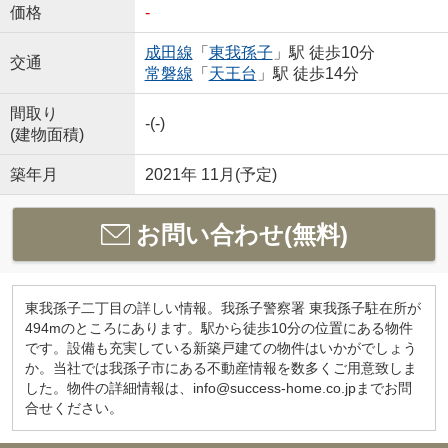
価格
-
成田線
「
東我孫子
」駅 徒歩10分
交通
常磐線
「
天王台
」駅 徒歩14分
間取り
-(-)
(建物面積)
築年月
2021年 11月(予定)
お問い合わせ(無料)
東我孫子二丁目の詳しい情報。我孫子警察署 東我孫子駐在所が
494mのところにあります。駅から徒歩10分の位置にある物件
です。設備も充実している新築戸建ての物件はいかがでしょう
か。当社では我孫子市にある不動産情報を数多くご用意致しま
した。物件の詳細情報は、info@success-home.co.jpまでお問
合せください。