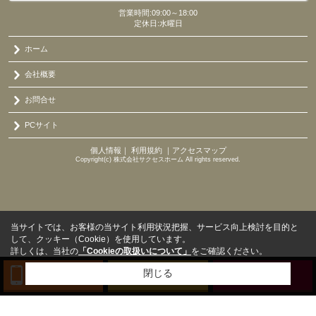
営業時間:09:00～18:00
定休日:水曜日
ホーム
会社概要
お問合せ
PCサイト
個人情報
｜
利用規約
｜
アクセスマップ
Copyright(c) 株式会社サクセスホーム All rights reserved.
当サイトでは、お客様の当サイト利用状況把握、サービス向上検討を目的と
して、クッキー（Cookie）を使用しています。
詳しくは、当社の
「Cookieの取扱いについて」
をご確認ください。
閉じる
TEL
来店予約
BLOG