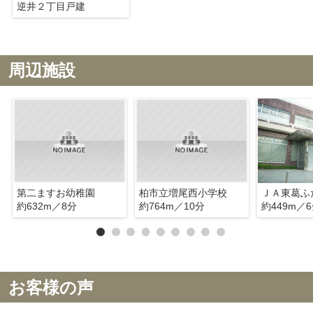
逆井２丁目戸建
周辺施設
第二ますお幼稚園
柏市立増尾西小学校
ＪＡ東葛ふ
約632m／8分
約764m／10分
約449m／
お客様の声