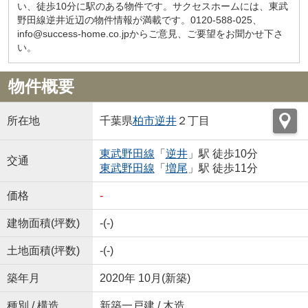
い、徒歩10分に駅のある物件です。サクセスホームには、東武
野田線逆井近辺の物件情報が満載です。0120-588-025、
info@success-home.co.jpからご意見、ご要望をお聞かせ下さ
い。
物件概要
所在地
千葉県
柏市
逆井
２丁目
東武野田線
「
逆井
」駅 徒歩10分
交通
東武野田線
「
増尾
」駅 徒歩11分
価格
-
建物面積(坪数)
-(-)
土地面積(坪数)
-(-)
築年月
2020年 10月(新築)
種別 / 構造
新築一戸建 / 木造