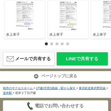
水上幸子
水上幸子
水上幸子
メールで共有する
LINEで共有する
ページトップに戻る
柏市のサクセスホーム
>
(戸建(売買))路線・駅から探す
>
東武鉄道東武野田線
>
逆井駅
>
逆井２丁目戸建
電話でお問い合わせする