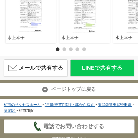
水上幸子
水上幸子
水上幸子
メールで共有する
LINEで共有する
ページトップに戻る
柏市のサクセスホーム
>
(戸建(売買))路線・駅から探す
>
東武鉄道東武野田線
>
増尾駅
>
柏市加賀
電話でお問い合わせする