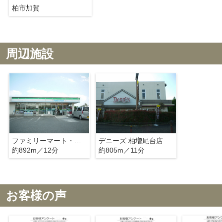
柏市加賀
周辺施設
ファミリーマート・柏カタクリの里店
デニーズ 柏増尾台店
約892m／12分
約805m／11分
お客様の声