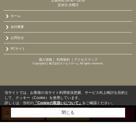
営業時間:09:00～18:00
定休日:水曜日
ホーム
会社概要
お問合せ
PCサイト
個人情報
｜
利用規約
｜
アクセスマップ
Copyright(c) 株式会社サクセスホーム All rights reserved.
当サイトでは、お客様の当サイト利用状況把握、サービス向上検討を目的と
して、クッキー（Cookie）を使用しています。
詳しくは、当社の
「Cookieの取扱いについて」
をご確認ください。
閉じる
TEL
来店予約
BLOG