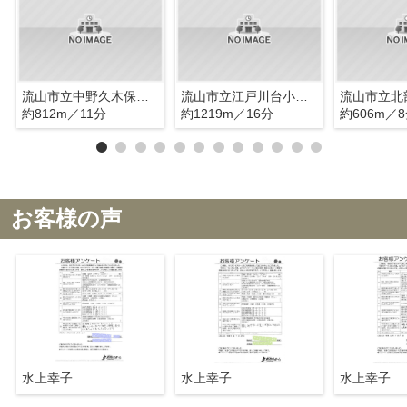
流山市立中野久木保育所
流山市立江戸川台小学校
流山市立北
約812m／11分
約1219m／16分
約606m／
お客様の声
水上幸子
水上幸子
水上幸子