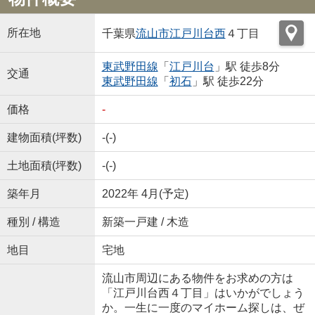
所在地
千葉県
流山市
江戸川台西
４丁目
東武野田線
「
江戸川台
」駅 徒歩8分
交通
東武野田線
「
初石
」駅 徒歩22分
価格
-
建物面積(坪数)
-(-)
土地面積(坪数)
-(-)
築年月
2022年 4月(予定)
種別 / 構造
新築一戸建 / 木造
地目
宅地
流山市周辺にある物件をお求めの方は
「江戸川台西４丁目」はいかがでしょう
か。一生に一度のマイホーム探しは、ぜ