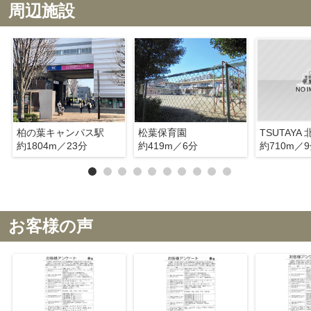
周辺施設
柏の葉キャンパス駅
松葉保育園
TSUTAYA
約1804m／23分
約419m／6分
約710m／
お客様の声