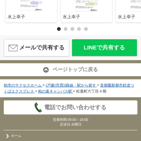
水上幸子
水上幸子
水上幸子
メールで共有する
LINEで共有する
ページトップに戻る
柏市のサクセスホーム
>
(戸建(売買))路線・駅から探す
>
首都圏新都市鉄道つ
くばエクスプレス
>
柏の葉キャンパス駅
>
松葉町六丁目４期
電話でお問い合わせする
営業時間:09:00～18:00
定休日:水曜日
ホーム