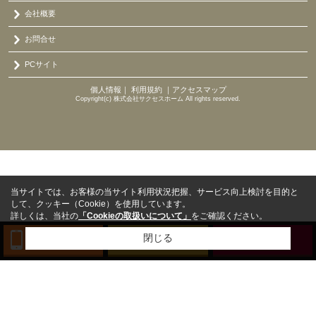
会社概要
お問合せ
PCサイト
個人情報
｜
利用規約
｜
アクセスマップ
Copyright(c) 株式会社サクセスホーム All rights reserved.
当サイトでは、お客様の当サイト利用状況把握、サービス向上検討を目的と
して、クッキー（Cookie）を使用しています。
詳しくは、当社の
「Cookieの取扱いについて」
をご確認ください。
閉じる
TEL
来店予約
BLOG