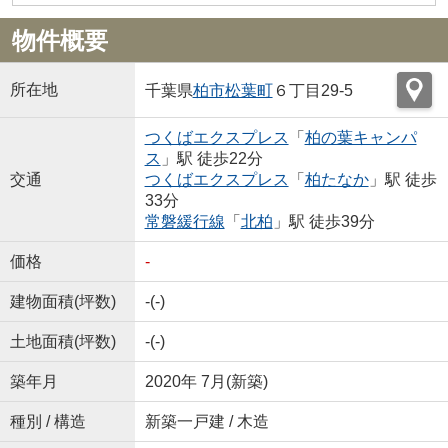
物件概要
所在地
千葉県
柏市
松葉町
６丁目29-5
つくばエクスプレス
「
柏の葉キャンパ
ス
」駅 徒歩22分
交通
つくばエクスプレス
「
柏たなか
」駅 徒歩
33分
常磐緩行線
「
北柏
」駅 徒歩39分
価格
-
建物面積(坪数)
-(-)
土地面積(坪数)
-(-)
築年月
2020年 7月(新築)
種別 / 構造
新築一戸建 / 木造