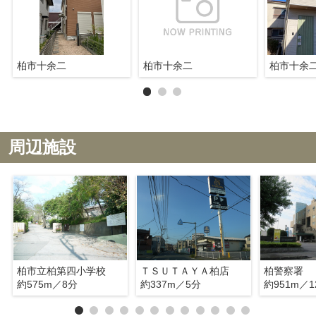
柏市十余二
柏市十余二
柏市十余
周辺施設
柏市立柏第四小学校
ＴＳＵＴＡＹＡ柏店
柏警察署
約575m／8分
約337m／5分
約951m／1