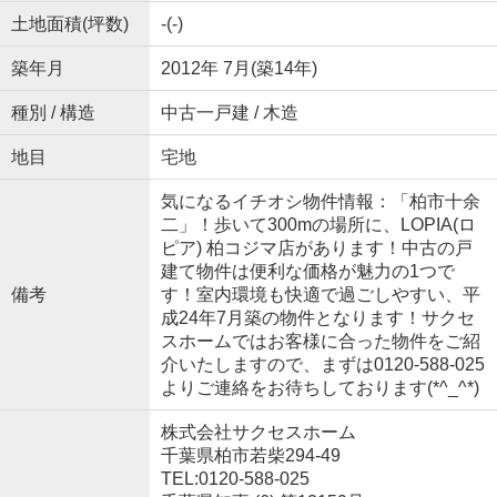
土地面積(坪数)
-(-)
築年月
2012年 7月(築14年)
種別 / 構造
中古一戸建 / 木造
地目
宅地
気になるイチオシ物件情報：「柏市十余
二」！歩いて300mの場所に、LOPIA(ロ
ピア) 柏コジマ店があります！中古の戸
建て物件は便利な価格が魅力の1つで
備考
す！室内環境も快適で過ごしやすい、平
成24年7月築の物件となります！サクセ
スホームではお客様に合った物件をご紹
介いたしますので、まずは0120-588-025
よりご連絡をお待ちしております(*^_^*)
株式会社サクセスホーム
千葉県柏市若柴294-49
TEL:0120-588-025