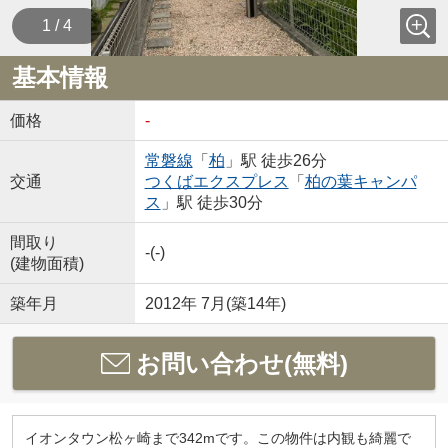
1 / 4
基本情報
価格
-
常磐線
「
柏
」駅 徒歩26分
交通
つくばエクスプレス
「
柏の葉キャンパ
ス
」駅 徒歩30分
間取り
-(-)
(建物面積)
築年月
2012年 7月(築14年)
お問い合わせ(無料)
イオンタウン松ヶ崎まで342mです。この物件は内観も綺麗で