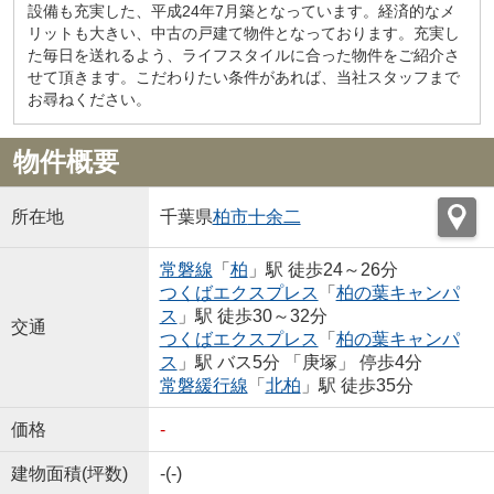
設備も充実した、平成24年7月築となっています。経済的なメ
リットも大きい、中古の戸建て物件となっております。充実し
た毎日を送れるよう、ライフスタイルに合った物件をご紹介さ
せて頂きます。こだわりたい条件があれば、当社スタッフまで
お尋ねください。
物件概要
所在地
千葉県
柏市
十余二
常磐線
「
柏
」駅 徒歩24～26分
つくばエクスプレス
「
柏の葉キャンパ
ス
」駅 徒歩30～32分
交通
つくばエクスプレス
「
柏の葉キャンパ
ス
」駅 バス5分 「庚塚」 停歩4分
常磐緩行線
「
北柏
」駅 徒歩35分
価格
-
建物面積(坪数)
-(-)