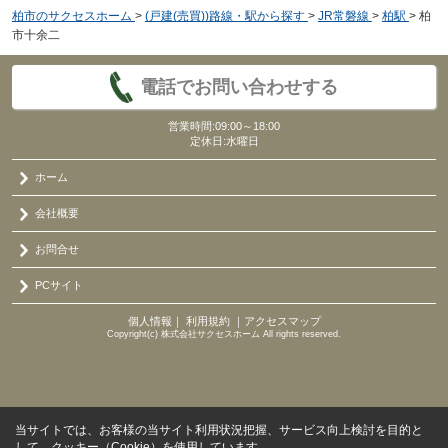
柏市のサクセスホーム
>
(戸建(売買))路線・駅から探す
>
JR常磐線
>
柏駅
>
柏
市十余二
電話でお問い合わせする
営業時間:09:00～18:00
定休日:水曜日
ホーム
会社概要
お問合せ
PCサイト
個人情報
｜
利用規約
｜
アクセスマップ
Copyright(c) 株式会社サクセスホーム All rights reserved.
当サイトでは、お客様の当サイト利用状況把握、サービス向上検討を目的と
して、クッキー（Cookie）を使用しています。