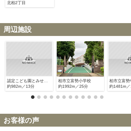
北柏2丁目
周辺施設
認定こども園とみせ幼稚園
柏市立富勢小学校
柏市立富勢
約982m／13分
約1992m／25分
約1481m／
お客様の声