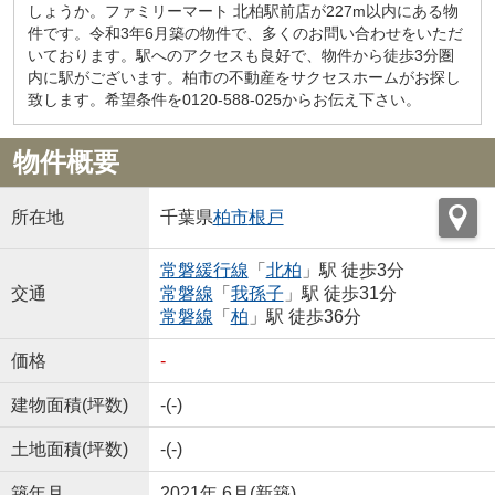
しょうか。ファミリーマート 北柏駅前店が227m以内にある物
件です。令和3年6月築の物件で、多くのお問い合わせをいただ
いております。駅へのアクセスも良好で、物件から徒歩3分圏
内に駅がございます。柏市の不動産をサクセスホームがお探し
致します。希望条件を0120-588-025からお伝え下さい。
物件概要
所在地
千葉県
柏市
根戸
常磐緩行線
「
北柏
」駅 徒歩3分
交通
常磐線
「
我孫子
」駅 徒歩31分
常磐線
「
柏
」駅 徒歩36分
価格
-
建物面積(坪数)
-(-)
土地面積(坪数)
-(-)
築年月
2021年 6月(新築)