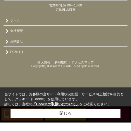
営業時間:09:00～18:00
定休日:水曜日
ホーム
会社概要
お問合せ
PCサイト
個人情報
｜
利用規約
｜
アクセスマップ
Copyright(c) 株式会社サクセスホーム All rights reserved.
当サイトでは、お客様の当サイト利用状況把握、サービス向上検討を目的と
して、クッキー（Cookie）を使用しています。
詳しくは、当社の
「Cookieの取扱いについて」
をご確認ください。
閉じる
TEL
来店予約
BLOG