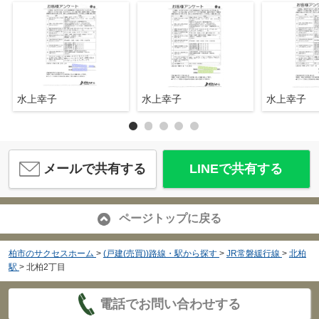
水上幸子
水上幸子
水上幸子
メールで共有する
LINEで共有する
ページトップに戻る
柏市のサクセスホーム
>
(戸建(売買))路線・駅から探す
>
JR常磐緩行線
>
北柏
駅
>
北柏2丁目
電話でお問い合わせする