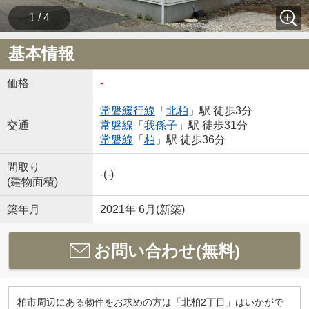
1 / 4
基本情報
価格
-
常磐緩行線
「
北柏
」駅 徒歩3分
交通
常磐線
「
我孫子
」駅 徒歩31分
常磐線
「
柏
」駅 徒歩36分
間取り
-(-)
(建物面積)
築年月
2021年 6月(新築)
お問い合わせ(無料)
柏市周辺にある物件をお求めの方は「北柏2丁目」はいかがで