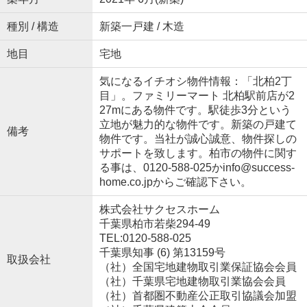
種別 / 構造
新築一戸建 / 木造
地目
宅地
気になるイチオシ物件情報：「北柏2丁
目」。ファミリーマート 北柏駅前店が2
27mにある物件です。駅徒歩3分という
立地が魅力的な物件です。新築の戸建て
備考
物件です。当社が誠心誠意、物件探しの
サポートを致します。柏市の物件に関す
る事は、0120-588-025かinfo@success-
home.co.jpからご確認下さい。
株式会社サクセスホーム
千葉県柏市若柴294-49
TEL:0120-588-025
千葉県知事 (6) 第13159号
取扱会社
（社）全国宅地建物取引業保証協会会員
（社）千葉県宅地建物取引業協会会員
（社）首都圏不動産公正取引協議会加盟