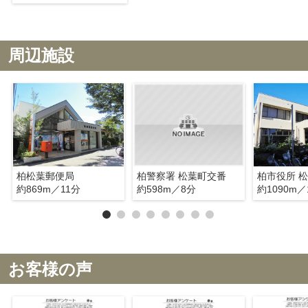
周辺施設
柏松葉郵便局
柏警察署 松葉町交番
約869m／11分
約598m／8分
約1090m／
お客様の声