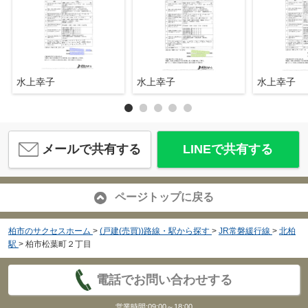
水上幸子
水上幸子
水上幸子
メールで共有する
LINEで共有する
ページトップに戻る
柏市のサクセスホーム
>
(戸建(売買))路線・駅から探す
>
JR常磐緩行線
>
北柏
駅
>
柏市松葉町２丁目
電話でお問い合わせする
営業時間:09:00～18:00