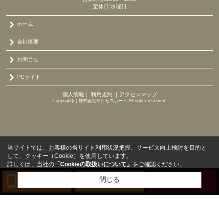
定休日:水曜日
ホーム
会社概要
お問合せ
PCサイト
個人情報
｜
利用規約
｜
アクセスマップ
Copyright(c) 株式会社サクセスホーム All rights reserved.
当サイトでは、お客様の当サイト利用状況把握、サービス向上検討を目的と
して、クッキー（Cookie）を使用しています。
詳しくは、当社の
「Cookieの取扱いについて」
をご確認ください。
閉じる
TEL
来店予約
BLOG