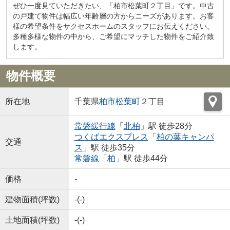
ぜひ一度見ていただきたい、「柏市松葉町２丁目」です。中古
の戸建て物件は幅広い年齢層の方からニーズがあります。お客
様の希望条件をサクセスホームのスタッフにお伝えください。
多種多様な物件の中から、ご希望にマッチした物件をご紹介致
します。
物件概要
所在地
千葉県
柏市
松葉町
２丁目
常磐緩行線
「
北柏
」駅 徒歩28分
つくばエクスプレス
「
柏の葉キャンパ
交通
ス
」駅 徒歩35分
常磐線
「
柏
」駅 徒歩44分
価格
-
建物面積(坪数)
-(-)
土地面積(坪数)
-(-)