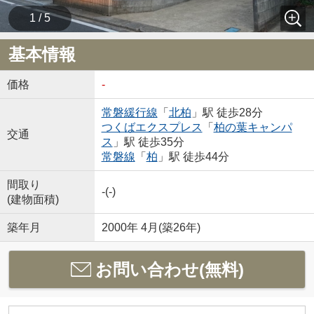
1 / 5
基本情報
価格
-
常磐緩行線
「
北柏
」駅 徒歩28分
つくばエクスプレス
「
柏の葉キャンパ
交通
ス
」駅 徒歩35分
常磐線
「
柏
」駅 徒歩44分
間取り
-(-)
(建物面積)
築年月
2000年 4月(築26年)
お問い合わせ(無料)