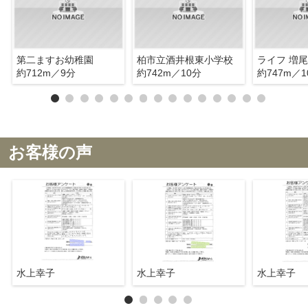
第二ますお幼稚園
柏市立酒井根東小学校
ライフ 増
約712m／9分
約742m／10分
約747m／1
お客様の声
水上幸子
水上幸子
水上幸子