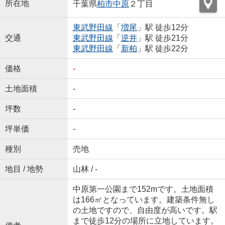
所在地
千葉県
柏市
中原
２丁目
東武野田線
「
増尾
」駅 徒歩12分
交通
東武野田線
「
逆井
」駅 徒歩21分
東武野田線
「
新柏
」駅 徒歩22分
価格
-
土地面積
-
坪数
-
坪単価
-
種別
売地
地目 / 地勢
山林 / -
中原第一公園まで152mです。土地面積
は166㎡となっています。建築条件無し
の土地ですので、自由度が高いです。駅
まで徒歩12分の場所に立地しています。