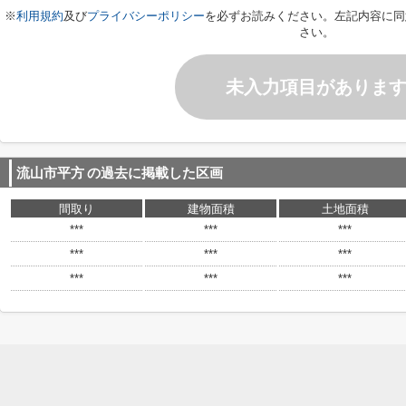
※
利用規約
及び
プライバシーポリシー
を必ずお読みください。左記内容に同
さい。
未入力項目がありま
流山市平方
の過去に掲載した区画
間取り
建物面積
土地面積
***
***
***
***
***
***
***
***
***