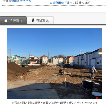
千葉県
流山市
大字平方
東武野田線
「
運河
」駅 徒歩16分
物件情報
周辺施設
※写真や図と実際の現状とが異なる場合は現状を優先させていただきます