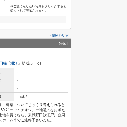
※ご覧になりたい写真をクリックすると
拡大されて表示されます。
情報の見方
【売地】
田線
「
運河
」駅 徒歩16分
数
-
積
-
-
勢
山林 /-
す。建築についてじっくり考えられると
9.21㎡でイチオシ。土地購入をお考え
土地を買うなら、東武野田線江戸川台周
サクセスホームまでご連絡下さいませ。