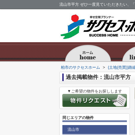
流山市平方 ぜひ一度見ていただきたい、「
柏市のサクセスホーム
>
(土地(売買))
過去掲載物件：流山市平方
▼ご希望の物件をお探しします
同じエリアの物件
流山市