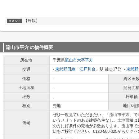
【外観】
コメント
流山市平方
の物件概要
所在地
千葉県
流山市
大字平方
東武野田線
「
江戸川台
」駅 徒歩17分
東武野
交通
価格
-
総区画
土地面積
-
開発面
坪数
-
坪単価
種別
売地
地目/地
ぜひ一度見ていただきたい、「流山市平方」で
いうメリットのある建築条件なし。土地面積は16
備考
の方に好条件の売地が多数あります。流山市で
辺をご検討ください。0120-588-025から