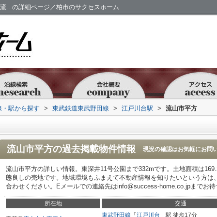
流...の詳細ページ／柏市のサクセスホーム
路線・駅から探す
>
東武鉄道東武野田線
>
江戸川台駅
>
流山市平方
流山市平方
の過去掲載物件情報
現況の確認はお気軽にお問
流山市平方の詳しい情報。東深井11号公園まで332mです。土地面積は169
態良しの売地です。地域環境もふまえて不動産情報を知りたいという方は
合わせください。Eメールでの連絡先はinfo@success-home.co.jpまで
所在地
交通
東武野田線
「
江戸川台
」駅 徒歩17分