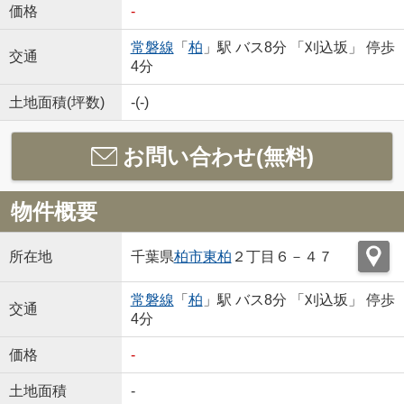
価格
-
常磐線
「
柏
」駅 バス8分 「刈込坂」 停歩
交通
4分
土地面積(坪数)
-(-)
お問い合わせ(無料)
物件概要
所在地
千葉県
柏市
東柏
２丁目６－４７
常磐線
「
柏
」駅 バス8分 「刈込坂」 停歩
交通
4分
価格
-
土地面積
-