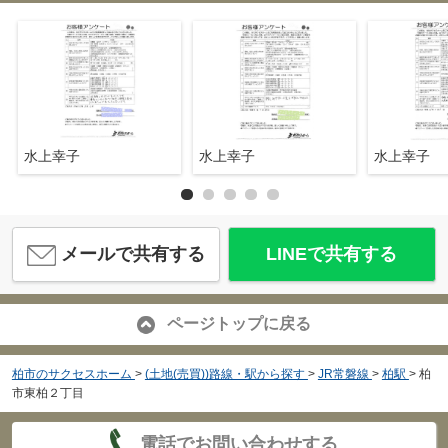
水上幸子
水上幸子
水上幸子
メールで共有する
LINEで共有する
ページトップに戻る
柏市のサクセスホーム
>
(土地(売買))路線・駅から探す
>
JR常磐線
>
柏駅
>
柏
市東柏２丁目
電話でお問い合わせする