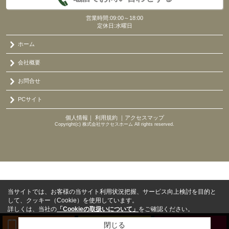
営業時間:09:00～18:00
定休日:水曜日
ホーム
会社概要
お問合せ
PCサイト
個人情報
｜
利用規約
｜
アクセスマップ
Copyright(c) 株式会社サクセスホーム All rights reserved.
当サイトでは、お客様の当サイト利用状況把握、サービス向上検討を目的と
して、クッキー（Cookie）を使用しています。
詳しくは、当社の
「Cookieの取扱いについて」
をご確認ください。
閉じる
TEL
来店予約
BLOG