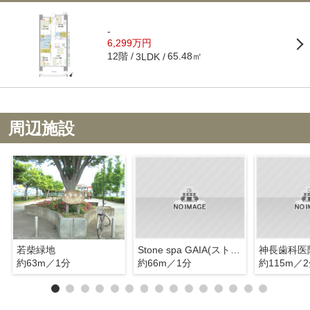
-
6,299万円
12階
65.48㎡
3LDK
周辺施設
若柴緑地
Stone spa GAIA(ストーン スパ ガイア) 柏の葉店
神長歯科医
約63m／1分
約66m／1分
約115m／