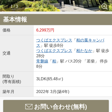
1 / 3
基本情報
価格
6,299万円
つくばエクスプレス
「
柏の葉キャンパ
ス
」駅 徒歩8分
つくばエクスプレス
「
柏たなか
」駅 徒歩
交通
28分
常磐線
「
柏
」駅 バス20分 「若柴」 停歩
8分
間取り
3LDK(65.48㎡)
(専有面積)
築年月
2022年 3月(築4年)
お問い合わせ(無料)