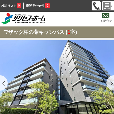
0
0
検討リスト
最近見た物件
お問合せ
ワザック柏の葉キャンパス (
1
室)