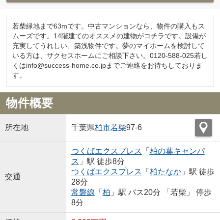
若柴緑地まで63mです。中古マンションなら、物件の購入もス
ムーズです。14階建てのオススメの建物がコチラです。設備が
充実してうれしい、築浅物件です。夢のマイホームを検討して
いる方は、サクセスホームにご相談下さい。0120-588-025若し
くはinfo@success-home.co.jpまでご連絡をお待ちしておりま
す。
物件概要
所在地
千葉県
柏市
若柴
97-6
つくばエクスプレス
「
柏の葉キャンパ
ス
」駅 徒歩8分
つくばエクスプレス
「
柏たなか
」駅 徒歩
交通
28分
常磐線
「
柏
」駅 バス20分 「若柴」 停歩
8分