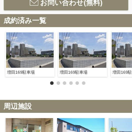
お問い合わせ(無料)
成約済み一覧
増田169駐車場
増田169駐車場
増田169
周辺施設