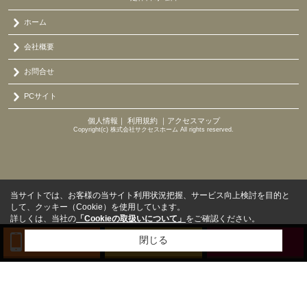
ホーム
会社概要
お問合せ
PCサイト
個人情報
｜
利用規約
｜
アクセスマップ
Copyright(c) 株式会社サクセスホーム All rights reserved.
当サイトでは、お客様の当サイト利用状況把握、サービス向上検討を目的と
して、クッキー（Cookie）を使用しています。
詳しくは、当社の
「Cookieの取扱いについて」
をご確認ください。
閉じる
TEL
来店予約
BLOG