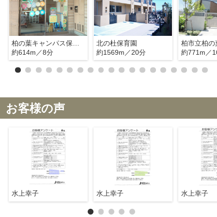
柏の葉キャンパス保育園
北の杜保育園
柏市立柏の
約614m／8分
約1569m／20分
約771m／1
お客様の声
水上幸子
水上幸子
水上幸子