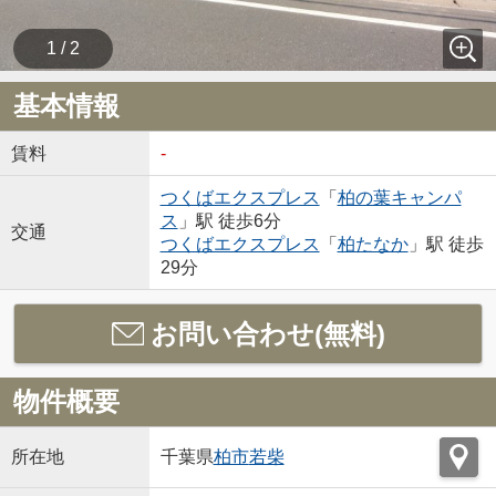
1 / 2
基本情報
賃料
-
つくばエクスプレス
「
柏の葉キャンパ
ス
」駅 徒歩6分
交通
つくばエクスプレス
「
柏たなか
」駅 徒歩
29分
お問い合わせ(無料)
物件概要
所在地
千葉県
柏市
若柴