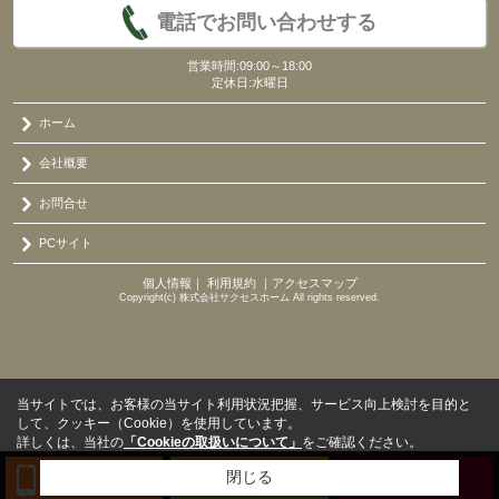
電話でお問い合わせする
営業時間:09:00～18:00
定休日:水曜日
ホーム
会社概要
お問合せ
PCサイト
個人情報
｜
利用規約
｜
アクセスマップ
Copyright(c) 株式会社サクセスホーム All rights reserved.
当サイトでは、お客様の当サイト利用状況把握、サービス向上検討を目的と
して、クッキー（Cookie）を使用しています。
詳しくは、当社の
「Cookieの取扱いについて」
をご確認ください。
閉じる
TEL
来店予約
BLOG