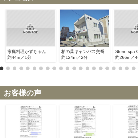
家庭料理かずちゃん
柏の葉キャンパス交番
約44m／1分
約124m／2分
約266m／
お客様の声