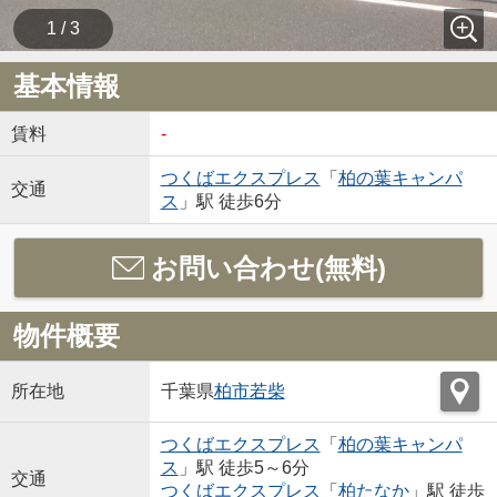
1 / 3
基本情報
賃料
-
つくばエクスプレス
「
柏の葉キャンパ
交通
ス
」駅 徒歩6分
お問い合わせ(無料)
物件概要
所在地
千葉県
柏市
若柴
つくばエクスプレス
「
柏の葉キャンパ
ス
」駅 徒歩5～6分
交通
つくばエクスプレス
「
柏たなか
」駅 徒歩