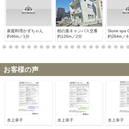
家庭料理かずちゃん
柏の葉キャンパス交番
約46m／1分
約126m／2分
約264m／
お客様の声
水上幸子
水上幸子
水上幸子