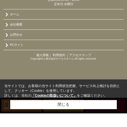
定休日:水曜日
ホーム
会社概要
お問合せ
PCサイト
個人情報
｜
利用規約
｜
アクセスマップ
Copyright(c) 株式会社サクセスホーム All rights reserved.
当サイトでは、お客様の当サイト利用状況把握、サービス向上検討を目的と
して、クッキー（Cookie）を使用しています。
詳しくは、当社の
「Cookieの取扱いについて」
をご確認ください。
閉じる
TEL
来店予約
BLOG