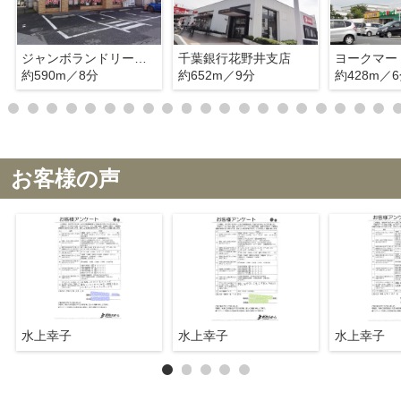
ジャンボランドリーふわふわ柏若柴店
千葉銀行花野井支店
ヨークマー
約590m／8分
約652m／9分
約428m／
お客様の声
水上幸子
水上幸子
水上幸子