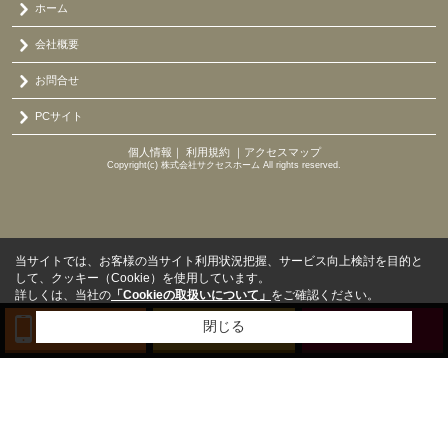
ホーム
会社概要
お問合せ
PCサイト
個人情報
｜
利用規約
｜
アクセスマップ
Copyright(c) 株式会社サクセスホーム All rights reserved.
当サイトでは、お客様の当サイト利用状況把握、サービス向上検討を目的と
して、クッキー（Cookie）を使用しています。
詳しくは、当社の
「Cookieの取扱いについて」
をご確認ください。
閉じる
TEL
来店予約
BLOG