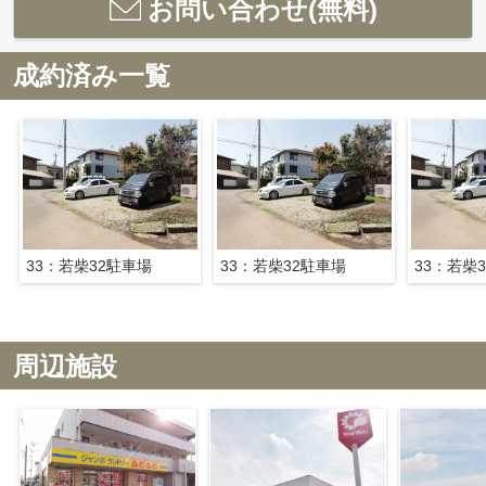
お問い合わせ(無料)
成約済み一覧
33：若柴32駐車場
33：若柴32駐車場
33：若柴
周辺施設