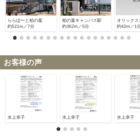
ららぽーと柏の葉
柏の葉キャンパス駅
約521m／7分
約362m／5分
約42m／1
お客様の声
水上幸子
水上幸子
水上幸子