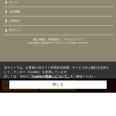
ホーム
会社概要
お問合せ
PCサイト
個人情報
｜
利用規約
｜
アクセスマップ
Copyright(c) 株式会社サクセスホーム All rights reserved.
当サイトでは、お客様の当サイト利用状況把握、サービス向上検討を目的と
して、クッキー（Cookie）を使用しています。
詳しくは、当社の
「Cookieの取扱いについて」
をご確認ください。
閉じる
TEL
来店予約
BLOG