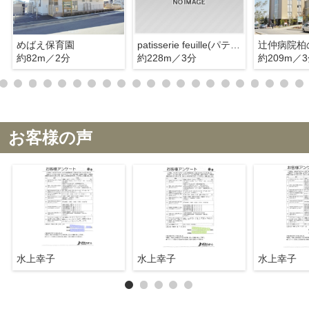
めばえ保育園
patisserie feuille(パティスリー フイユ)
辻仲病院柏
約82m／2分
約228m／3分
約209m／
お客様の声
水上幸子
水上幸子
水上幸子