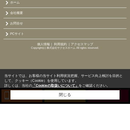
ホーム
会社概要
お問合せ
PCサイト
個人情報
｜
利用規約
｜
アクセスマップ
Copyright(c) 株式会社サクセスホーム All rights reserved.
当サイトでは、お客様の当サイト利用状況把握、サービス向上検討を目的と
して、クッキー（Cookie）を使用しています。
詳しくは、当社の
「Cookieの取扱いについて」
をご確認ください。
閉じる
TEL
来店予約
BLOG