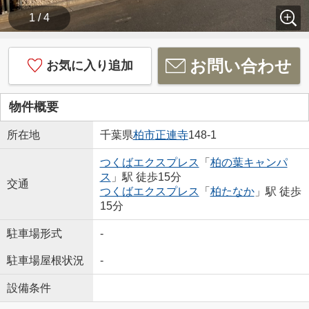
1 / 4
お問い合わせ
お気に入り追加
物件概要
所在地
千葉県
柏市
正連寺
148-1
つくばエクスプレス
「
柏の葉キャンパ
ス
」駅 徒歩15分
交通
つくばエクスプレス
「
柏たなか
」駅 徒歩
15分
駐車場形式
-
駐車場屋根状況
-
設備条件