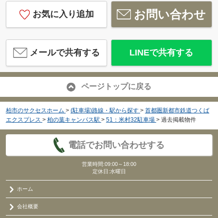
お問い合わせ
お気に入り追加
メールで共有する
LINEで共有する
ページトップに戻る
柏市のサクセスホーム
>
(駐車場)路線・駅から探す
>
首都圏新都市鉄道つくば
エクスプレス
>
柏の葉キャンパス駅
>
51：米村32駐車場
>
過去掲載物件
電話でお問い合わせする
営業時間:09:00～18:00
定休日:水曜日
ホーム
会社概要