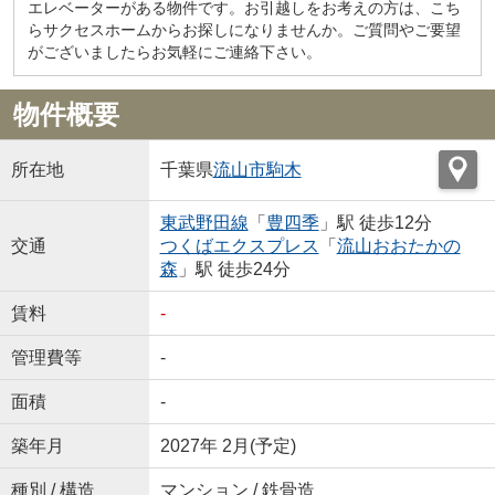
エレベーターがある物件です。お引越しをお考えの方は、こち
らサクセスホームからお探しになりませんか。ご質問やご要望
がございましたらお気軽にご連絡下さい。
物件概要
所在地
千葉県
流山市
駒木
東武野田線
「
豊四季
」駅 徒歩12分
交通
つくばエクスプレス
「
流山おおたかの
森
」駅 徒歩24分
賃料
-
管理費等
-
面積
-
築年月
2027年 2月(予定)
種別 / 構造
マンション / 鉄骨造