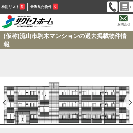
0
0
検討リスト
最近見た物件
お問合せ
(仮称)流山市駒木マンションの過去掲載物件情
報