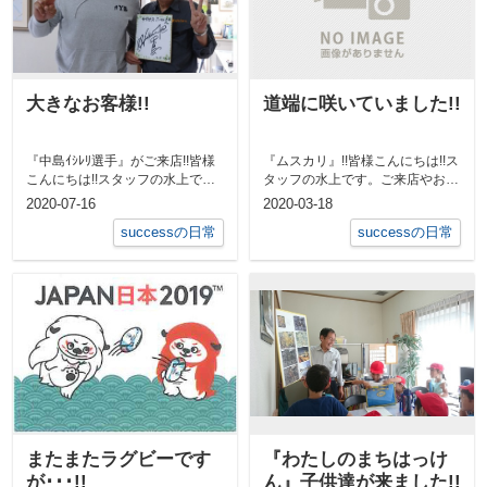
大きなお客様!!
道端に咲いていました!!
『中島ｲｼﾚﾘ選手』がご来店!!皆様
『ムスカリ』!!皆様こんにちは!!ス
こんにちは!!スタッフの水上で
タッフの水上です。ご来店やお問
す。今日は会社に特別なお客様が
い合わせもありましたが、暖かく
2020-07-16
2020-03-18
いら...
穏や...
successの日常
successの日常
またまたラグビーです
『わたしのまちはっけ
が･･･!!
ん』子供達が来ました!!