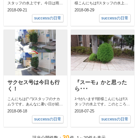
スタッフの水上です。今日は雨の
様こんにちは!!スタッフの水上で
中、かわいいお客様が沢山お見え
す。先週、ｼﾞｮｲﾌﾙで購入し...
2018-09-21
2018-08-29
にな...
successの日常
successの日常
サクセス号は今日も行
『スーモ』かと思った
く！
ら･･･
こんにちは(^-^)/スタッフのナカ
ｽｰﾓがいます!!皆様こんにちは!!ス
ムラです。あんなに暑い日が続い
タッフの水上です。このところ暑
ていたのですが、昨日あたりから
い日が続き、グングン成長したコ
2018-08-18
2018-07-25
空気...
キ...
successの日常
successの日常
30
該当公開件数：
件
1～20
件を表示