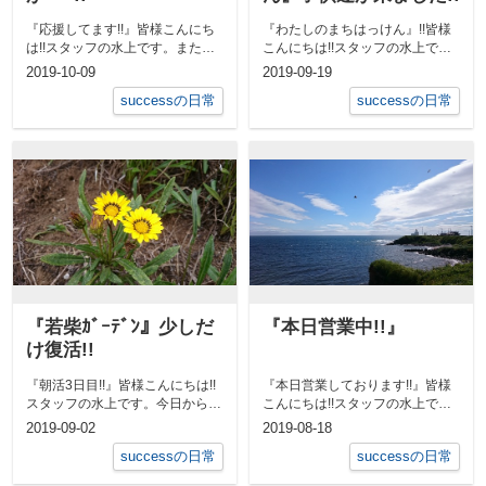
『応援してます!!』皆様こんにち
『わたしのまちはっけん』!!皆様
は!!スタッフの水上です。またま
こんにちは!!スタッフの水上で
たﾜｰﾙﾄﾞｶｯﾌﾟの話題になってし...
す。今年も『まちはっけん』の子
2019-10-09
2019-09-19
供達がや...
successの日常
successの日常
『若柴ｶﾞｰﾃﾞﾝ』少しだ
『本日営業中!!』
け復活!!
『朝活3日目!!』皆様こんにちは!!
『本日営業しております!!』皆様
スタッフの水上です。今日から学
こんにちは!!スタッフの水上で
校もスタートですね!!長い夏休
す。暫くお盆休みを頂いておりま
2019-09-02
2019-08-18
み、...
したが、...
successの日常
successの日常