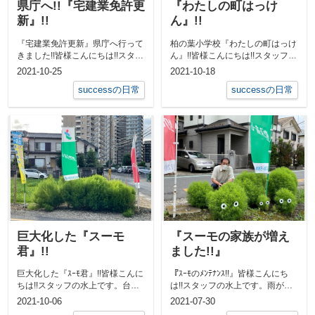
県庁へ!!『宅建業免許更
『わたしの町はっけ
新』!!
ん』!!
『宅建業免許更新』県庁へ行って
柏の葉小学校『わたしの町はっけ
きました!!皆様こんにちは!!スタッ
ん』!!皆様こんにちは!!スタッフの
フの水上です。今年の8月から受
水上です。今日は、柏の葉小学校
2021-10-25
2021-10-18
け付...
の2...
successの日常
successの日常
巨大化した『スーモ
『スーモの家族が増え
君』!!
ました!!』
巨大化した『ｽｰﾓ君』!!皆様こんに
『ｽｰﾓのﾒﾝﾃﾅﾝｽ!!』皆様こんにち
ちは!!スタッフの水上です。台風
は!!スタッフの水上です。雨が降
が近づいておりましたが、皆さん
り、スーモもどんどん大きくな...
2021-10-06
2021-07-30
の...