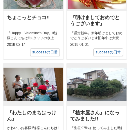
ちょこっとチョコ!!
『明けましておめでと
うございます』
『Happy Valentine's Day』!!皆
『謹賀新年』新年明けましておめ
様こんにちは!!スタッフの水上で
でとうございます旧年中は大変お
す。Happy ...
世話になり、誠にありがとうござ
2019-02-14
2019-01-01
いました今...
successの日常
successの日常
『わたしのまちはっけ
『植木屋さん』になっ
ん』
てみました!!
かわいいお客様!!皆様こんにちは!!
『生垣ﾊﾞﾘｶﾝ』使ってみました!!皆