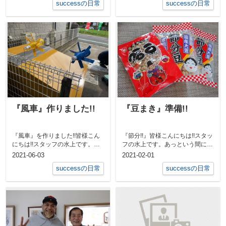
successの日常
successの日常
『風車』作りました!!
『豆まき』準備!!
『風車』を作りました!!皆様こん
『節分!!』皆様こんにちは!!スタッ
にちは!!スタッフの水上です。先
フの水上です。あっという間に2
日社長がゴミ捨て場脇の花壇に風
月になってしまいました･･･。ま
2021-06-03
2021-02-01
車を作...
た...
successの日常
successの日常