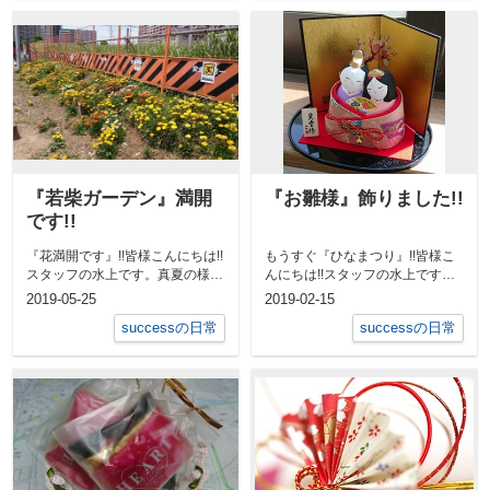
『若柴ガーデン』満開
『お雛様』飾りました!!
です!!
『花満開です』!!皆様こんにちは!!
もうすぐ『ひなまつり』!!皆様こ
スタッフの水上です。真夏の様な
んにちは!!スタッフの水上です。
暑さに体が驚いておりますが、皆
遅ればせながら･･･お雛様、飾り
2019-05-25
2019-02-15
様如...
まし...
successの日常
successの日常