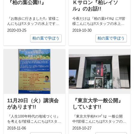
『柏の葉公園!!』
Ｋサロン『柏レイソ
ル』のお話!!
『お散歩に行きました!!』皆様こ
今夜だけは『柏の葉ﾚｲｿﾙ』に!!!皆
んにちは!!スタッフの水上です。
様こんにちは!!スタッフの水上で
子犬たちが来てから約1ヶ月。先
す。先日、ﾗｸﾞﾋﾞｰの時にK...
2020-03-25
2019-10-30
輩犬の...
柏の葉で学ぼう
柏の葉で学ぼう
11月20日（火）講演会
『東京大学一般公開』
があります!!
しています!!
『人生100年時代の地域づくり』
『東京大学柏ｷｬﾝﾊﾟｽ』一般公開
を考える!!皆様こんにちは!!スタッ
中!!皆様こんにちは!!スタッフの水
フの水上です。東京大学の矢冨先
上です。10月26日・27日は...
2018-11-06
2018-10-27
生...