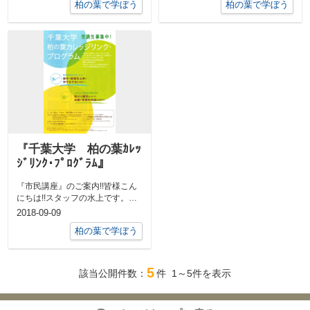
柏の葉で学ぼう
柏の葉で学ぼう
『千葉大学 柏の葉ｶﾚｯ
ｼﾞﾘﾝｸ･ﾌﾟﾛｸﾞﾗﾑ』
『市民講座』のご案内!!皆様こん
にちは!!スタッフの水上です。昨
日ﾎﾟｽﾄに『千葉大学 柏の葉ｶﾚ
2018-09-09
ｯ...
柏の葉で学ぼう
5
該当公開件数：
件
1～5
件を表示