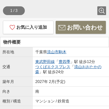
1 / 3
お問い合わせ
お気に入り追加
物件概要
所在地
千葉県
流山市
駒木
東武野田線
「
豊四季
」駅 徒歩12分
交通
つくばエクスプレス
「
流山おおたかの
森
」駅 徒歩24分
築年月
2027年 2月(予定)
向き
南
種別 / 構造
マンション / 鉄骨造