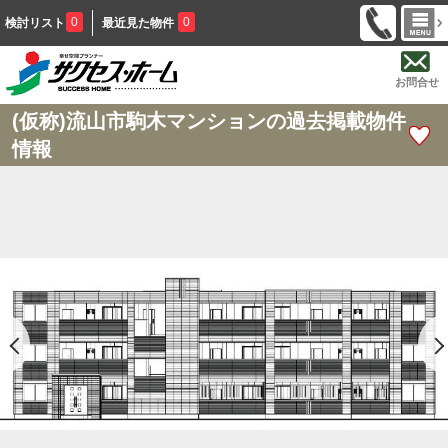
0
0
検討リスト
最近見た物件
お問合せ
(仮称)流山市駒木マンションの過去掲載物件
情報