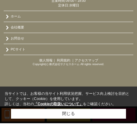
営業時間:09:00～18:00
定休日:水曜日
ホーム
会社概要
お問合せ
PCサイト
個人情報
｜
利用規約
｜
アクセスマップ
Copyright(c) 株式会社サクセスホーム All rights reserved.
当サイトでは、お客様の当サイト利用状況把握、サービス向上検討を目的と
して、クッキー（Cookie）を使用しています。
詳しくは、当社の
「Cookieの取扱いについて」
をご確認ください。
閉じる
TEL
来店予約
BLOG