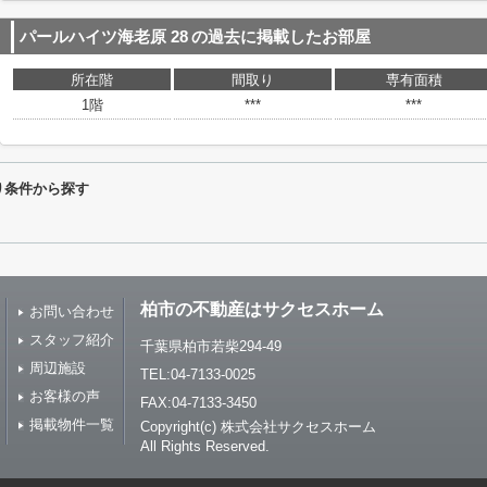
パールハイツ海老原 28
の過去に掲載したお部屋
所在階
間取り
専有面積
1階
***
***
り条件から探す
柏市の不動産はサクセスホーム
お問い合わせ
スタッフ紹介
千葉県柏市若柴294-49
周辺施設
TEL:04-7133-0025
お客様の声
FAX:04-7133-3450
掲載物件一覧
Copyright(c) 株式会社サクセスホーム
All Rights Reserved.