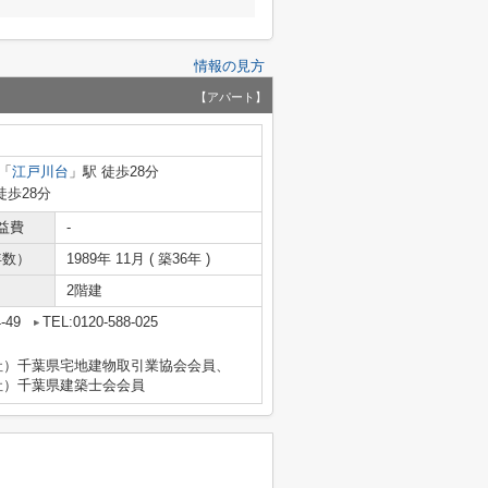
情報の見方
【アパート】
「
江戸川台
」駅 徒歩28分
徒歩28分
益費
-
年数）
1989年 11月 ( 築36年 )
2階建
-49
TEL:0120-588-025
社）千葉県宅地建物取引業協会会員、
社）千葉県建築士会会員