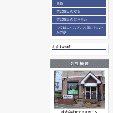
西原
東武野田線 初石
東武野田線 江戸川台
つくばエクスプレス 流山おおた
かの森
おすすめ物件
株式会社サクセスホーム