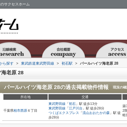
市のサクセスホーム
駅から探す
>
東武鉄道東武野田線
>
初石駅
>
パールハイツ海老原 28
海老原 28
パールハイツ海老原 28
の過去掲載物件情報
現況の確
所在地
交通
東武野田線
「
初石
」駅 徒歩13分
築
東武野田線
「
江戸川台
」駅 徒歩28分
千葉県
柏市
西原
６丁目
2
つくばエクスプレス
「
流山おおたかの森
」駅 徒
軽
歩28分