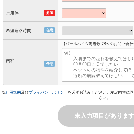
ご用件
必須
希望連絡時間
任意
【パールハイツ海老原 28へのお問い合わ
内容
任意
※
利用規約
及び
プライバシーポリシー
を必ずお読みください。左記内容に同
さい。
未入力項目がありま