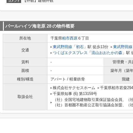
【外観】建物外観
コメント
パールハイツ海老原 28
の物件概要
所在地
千葉県
柏市
西原
６丁目
東武野田線
「
初石
」駅 徒歩13分
東武野田線
交通
つくばエクスプレス
「
流山おおたかの森
」駅 
賃料
-
管理費・共
面積
-
築年月（築
種別/構造
アパート / 軽量鉄骨
階建
株式会社サクセスホーム
千葉県柏市若柴294
千葉県知事 (6) 第13159号
取扱会社
（社）全国宅地建物取引業保証協会会員、（
（社）首都圏不動産公正取引協議会加盟、（