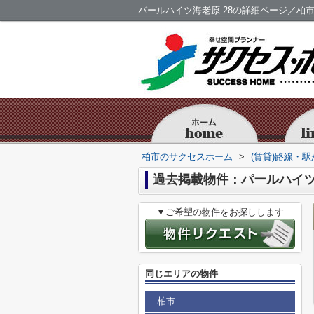
パールハイツ海老原 28の詳細ページ／柏
柏市のサクセスホーム
>
(賃貸)路線・
過去掲載物件：パールハイツ
▼ご希望の物件をお探しします
同じエリアの物件
柏市