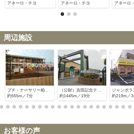
アネーロ・チヨ
アネーロ・チヨ
アネーロ
周辺施設
プチ・ナーサリー柏の葉保育園
（公財）吉田記念テニス研修センター
約555m／7分
約1445m／19分
約219m／
お客様の声