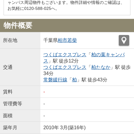
ャンパス周辺物件もございます。物件詳細や情報のご確認は、
お気軽に0120-588-025へ。
物件概要
所在地
千葉県
柏市
若柴
つくばエクスプレス
「
柏の葉キャンパ
ス
」駅 徒歩12分
交通
つくばエクスプレス
「
柏たなか
」駅 徒歩
34分
常磐緩行線
「
柏
」駅 徒歩43分
賃料
-
管理費等
-
面積
-
築年月
2010年 3月(築16年)