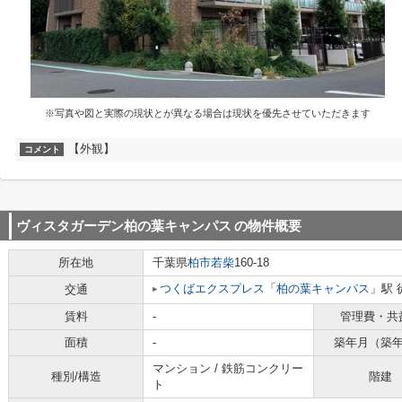
※写真や図と実際の現状とが異なる場合は現状を優先させていただきます
【外観】
コメント
ヴィスタガーデン柏の葉キャンパス
の物件概要
所在地
千葉県
柏市
若柴
160-18
つくばエクスプレス
「
柏の葉キャンパス
」駅 
交通
賃料
-
管理費・共
面積
-
築年月（築
マンション / 鉄筋コンクリー
種別/構造
階建
ト