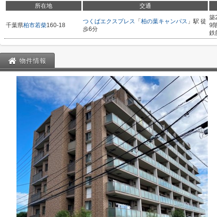
所在地
交通
築
つくばエクスプレス
「
柏の葉キャンパス
」駅 徒
千葉県
柏市
若柴
160-18
9
歩6分
鉄
物件情報