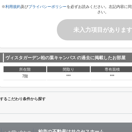
※
利用規約
及び
プライバシーポリシー
を必ずお読みください。左記内容に同
さい。
未入力項目がありま
ヴィスタガーデン柏の葉キャンパス
の過去に掲載したお部屋
所在階
間取り
専有面積
7階
***
***
するこだわり条件から探す
柏市の不動産はサクセスホーム