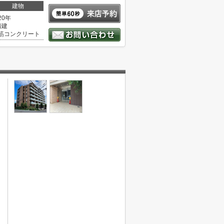
建物
20年
階建
筋コンクリート