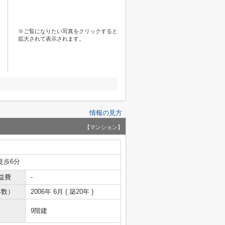
※ご覧になりたい写真をクリックすると
拡大されて表示されます。
情報の見方
【マンション】
徒歩6分
益費
-
年数）
2006年 6月 ( 築20年 )
9階建