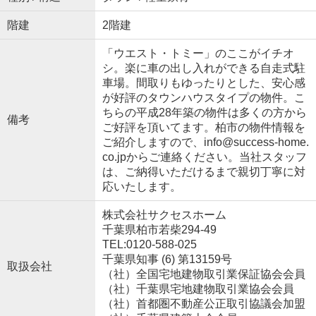
階建
2階建
「ウエスト・トミー」のここがイチオ
シ。楽に車の出し入れができる自走式駐
車場。間取りもゆったりとした、安心感
が好評のタウンハウスタイプの物件。こ
ちらの平成28年築の物件は多くの方から
備考
ご好評を頂いてます。柏市の物件情報を
ご紹介しますので、info@success-home.
co.jpからご連絡ください。当社スタッフ
は、ご納得いただけるまで親切丁寧に対
応いたします。
株式会社サクセスホーム
千葉県柏市若柴294-49
TEL:0120-588-025
千葉県知事 (6) 第13159号
取扱会社
（社）全国宅地建物取引業保証協会会員
（社）千葉県宅地建物取引業協会会員
（社）首都圏不動産公正取引協議会加盟