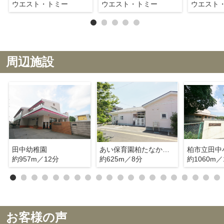
ウエスト・トミー
ウエスト・トミー
ウエスト
周辺施設
田中幼稚園
あい保育園柏たなか駅前
柏市立田中
約957m／12分
約625m／8分
約1060m／
お客様の声