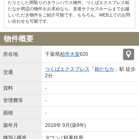
たりとした間取りのタウンハウス物件。つくばエクスプレス柏
たなか周辺の物件をお求めなら、直接サクセスホームまでお越
しいただき物件をご紹介可能です。もちろん、WEB上でのお問
い合わせも可能です。
物件概要
所在地
千葉県
柏市
大室
620
つくばエクスプレス
「
柏たなか
」駅 徒歩
交通
2分
賃料
-
管理費等
-
面積
-
築年月
2016年 9月(築9年)
種別 / 構造
タウン / 軽量鉄骨