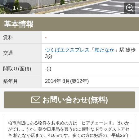
1 / 5
基本情報
賃料
-
つくばエクスプレス
「
柏たなか
」駅 徒歩
交通
3分
間取り(面積)
-(-)
築年月
2014年 3月(築12年)
お問い合わせ(無料)
柏市周辺にある物件をお求めの方は「ピアチェーレⅡ」はいか
がでしょうか。薬や日用品を買うのに便利なドラッグストアセ
キ 柏たなか店まで、416mです。多くの方に好評の、平成26年