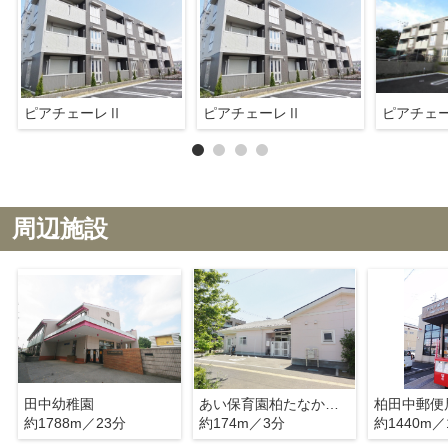
ピアチェーレⅡ
ピアチェーレⅡ
ピアチェ
周辺施設
田中幼稚園
あい保育園柏たなか駅前
柏田中郵便
約1788m／23分
約174m／3分
約1440m／