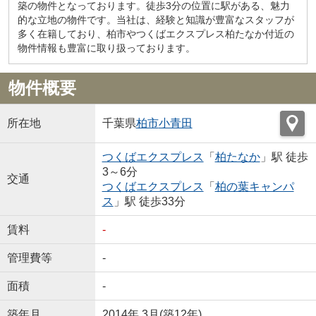
築の物件となっております。徒歩3分の位置に駅がある、魅力
的な立地の物件です。当社は、経験と知識が豊富なスタッフが
多く在籍しており、柏市やつくばエクスプレス柏たなか付近の
物件情報も豊富に取り扱っております。
物件概要
所在地
千葉県
柏市
小青田
つくばエクスプレス
「
柏たなか
」駅 徒歩
3～6分
交通
つくばエクスプレス
「
柏の葉キャンパ
ス
」駅 徒歩33分
賃料
-
管理費等
-
面積
-
築年月
2014年 3月(築12年)