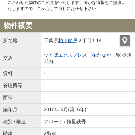
に合わせた物件のご紹介をいたします。確かな情報をご提供い
たしますので、ご安心して当社にお任せ下さい。
物件概要
所在地
千葉県
柏市
船戸
２丁目1-14
つくばエクスプレス
「
柏たなか
」駅 徒歩
交通
11分
賃料
-
管理費等
-
面積
-
築年月
2010年 6月(築16年)
種別 / 構造
アパート / 軽量鉄骨
階建
2階建