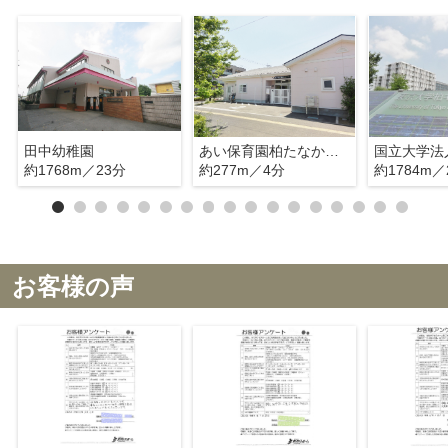
田中幼稚園
あい保育園柏たなか駅前
約1768m／23分
約277m／4分
約1784m／
お客様の声