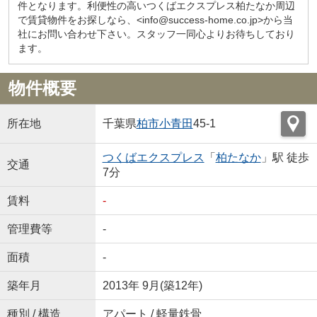
件となります。利便性の高いつくばエクスプレス柏たなか周辺
で賃貸物件をお探しなら、<info@success-home.co.jp>から当
社にお問い合わせ下さい。スタッフ一同心よりお待ちしており
ます。
物件概要
所在地
千葉県
柏市
小青田
45-1
つくばエクスプレス
「
柏たなか
」駅 徒歩
交通
7分
賃料
-
管理費等
-
面積
-
築年月
2013年 9月(築12年)
種別 / 構造
アパート / 軽量鉄骨