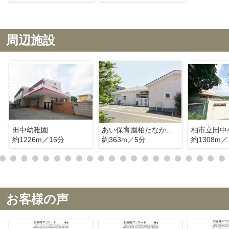
周辺施設
田中幼稚園
あい保育園柏たなか駅前
柏市立田中
約1226m／16分
約363m／5分
約1308m／
お客様の声