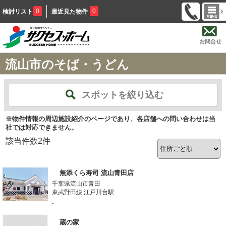
0
0
検討リスト
最近見た物件
お問合せ
流山市のそば・うどん
スポットを絞り込む
※物件情報の周辺施設紹介のページであり、各店舗への問い合わせは当
社では対応できません。
該当件数
2
件
無添くら寿司 流山青田店
千葉県流山市青田
東武野田線 江戸川台駅
-
蔵の家