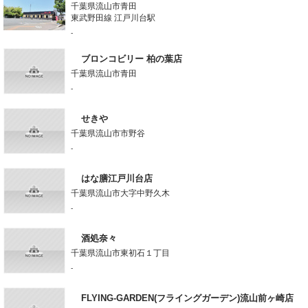
千葉県流山市青田
東武野田線 江戸川台駅
-
ブロンコビリー 柏の葉店
千葉県流山市青田
-
せきや
千葉県流山市市野谷
-
はな膳江戸川台店
千葉県流山市大字中野久木
-
酒処奈々
千葉県流山市東初石１丁目
-
FLYING-GARDEN(フライングガーデン)流山前ヶ崎店