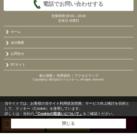
電話でお問い合わせする
営業時間:09:00～18:00
定休日:水曜日
ホーム
会社概要
お問合せ
PCサイト
個人情報
｜
利用規約
｜
アクセスマップ
Copyright(c) 株式会社サクセスホーム All rights reserved.
当サイトでは、お客様の当サイト利用状況把握、サービス向上検討を目的と
して、クッキー（Cookie）を使用しています。
詳しくは、当社の
「Cookieの取扱いについて」
をご確認ください。
閉じる
TEL
来店予約
BLOG