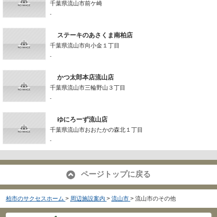
千葉県流山市前ケ崎
-
ステーキのあさくま南柏店
千葉県流山市向小金１丁目
-
かつ太郎本店流山店
千葉県流山市三輪野山３丁目
-
ゆにろーず流山店
千葉県流山市おおたかの森北１丁目
-
ページトップに戻る
柏市のサクセスホーム
>
周辺施設案内
>
流山市
>
流山市のその他