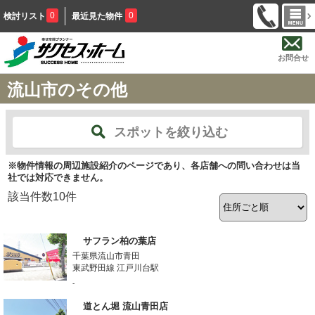
0
0
検討リスト
最近見た物件
お問合せ
流山市のその他
スポットを絞り込む
※物件情報の周辺施設紹介のページであり、各店舗への問い合わせは当
社では対応できません。
該当件数
10
件
サフラン柏の葉店
千葉県流山市青田
東武野田線 江戸川台駅
-
道とん堀 流山青田店